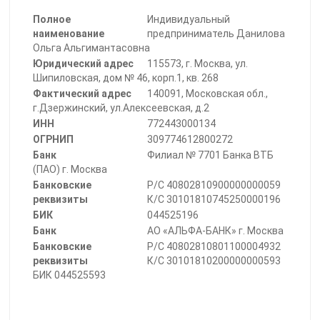
Полное
Индивидуальный
наименование
предприниматель Данилова
Ольга Альгимантасовна
Юридический адрес
115573, г. Москва, ул.
Шипиловская, дом № 46, корп.1, кв. 268
Фактический адрес
140091, Московская обл.,
г.Дзержинский, ул.Алексеевская, д.2
ИНН
772443000134
ОГРНИП
309774612800272
Банк
Филиал № 7701 Банка ВТБ
(ПАО) г. Москва
Банковские
Р/С 40802810900000000059
реквизиты
К/С 30101810745250000196
БИК
044525196
Банк
АО «АЛЬФА-БАНК» г. Москва
Банковские
Р/С 40802810801100004932
реквизиты
К/С 30101810200000000593
БИК 044525593